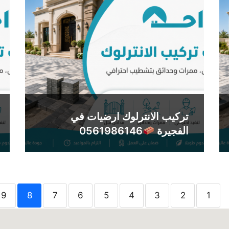
تركيب الانترلوك ارضيات في
الفجيرة
0561986146
9
8
7
6
5
4
3
2
1