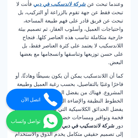
وعندما تبحث عن
شركة لاندسكيب في دبي
فأنت لا
تبحث فقط عن جهة تقوم بالزراعة أو التركيب، بل
تبحث عن فريق قادر على فهم طبيعة المساحة،
واحتياجات العميل، وأسلوب العقار، ثم تصميم بيئة
خارجية متكاملة تناسب هذه العناصر كلها. فنجاح
اللاندسكيب لا يعتمد على كثرة العناصر فقط، بل
على حسن توزيعها وتناسقها وانسجامها مع بعضها
البعض.
كما أن اللاندسكيب يمكن أن يكون بسيطًا وهادئًا، أو
فاخرًا وغنيًا بالتفاصيل، بحسب رغبة العميل وطبيعة
المشروع. فهناك من يفضل الحدائق العصرية ذات
اتصل الآن
الخطوط النظيفة والإضاءة الهادئة، وهناك من
يفضل الحدائق الكلاسيكية التي تحتوي على جلسات
فخمة ونوافير ومساحات خضراء واسعة. وهنا يظهر
تواصل واتساب
دور
شركة لاندسكيب في دبي
في تحويل هذه الرؤية
إلى تصميم حقيقي متكامل يخدم الذوق والاستخدام